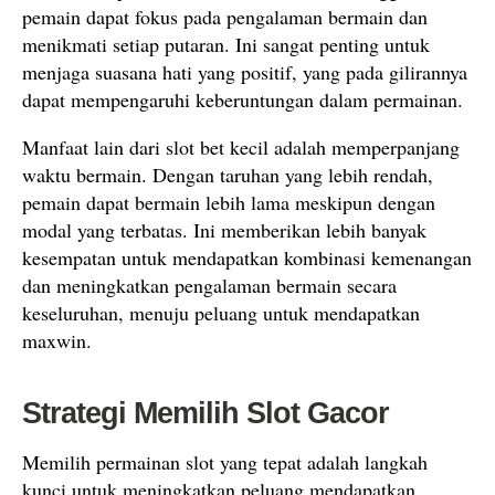
pemain dapat fokus pada pengalaman bermain dan
menikmati setiap putaran. Ini sangat penting untuk
menjaga suasana hati yang positif, yang pada gilirannya
dapat mempengaruhi keberuntungan dalam permainan.
Manfaat lain dari slot bet kecil adalah memperpanjang
waktu bermain. Dengan taruhan yang lebih rendah,
pemain dapat bermain lebih lama meskipun dengan
modal yang terbatas. Ini memberikan lebih banyak
kesempatan untuk mendapatkan kombinasi kemenangan
dan meningkatkan pengalaman bermain secara
keseluruhan, menuju peluang untuk mendapatkan
maxwin.
Strategi Memilih Slot Gacor
Memilih permainan slot yang tepat adalah langkah
kunci untuk meningkatkan peluang mendapatkan