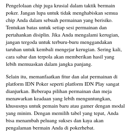
Pengelolaan chip juga krusial dalam taktik bermain
poker. Jangan lupa untuk tidak menghabiskan semua
chip Anda dalam sebuah permainan yang berisiko.
Tentukan batas untuk setiap sesi permainan dan
pertahankan disiplin. Jika Anda mengalami kerugian,
jangan tergoda untuk terburu-buru menggandakan
taruhan untuk kembali mengejar kerugian. Sering kali,
cara sabar dan terpola akan memberikan hasil yang
lebih memuaskan dalam jangka panjang.
Selain itu, memanfaatkan fitur dan alat permainan di
platform IDN Poker seperti platform IDN Play sangat
dianjurkan. Beberapa pilihan permainan dan meja
menawarkan keadaan yang lebih menguntungkan,
khususnya untuk pemain baru atau gamer dengan modal
yang minim. Dengan memilih tabel yang tepat, Anda
bisa menambah peluang sukses dan kaya akan
pengalaman bermain Anda di pokerhebat.