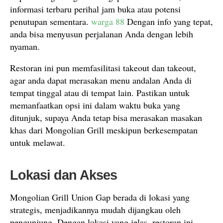
informasi terbaru perihal jam buka atau potensi
penutupan sementara.
warga 88
Dengan info yang tepat,
anda bisa menyusun perjalanan Anda dengan lebih
nyaman.
Restoran ini pun memfasilitasi takeout dan takeout,
agar anda dapat merasakan menu andalan Anda di
tempat tinggal atau di tempat lain. Pastikan untuk
memanfaatkan opsi ini dalam waktu buka yang
ditunjuk, supaya Anda tetap bisa merasakan masakan
khas dari Mongolian Grill meskipun berkesempatan
untuk melawat.
Lokasi dan Akses
Mongolian Grill Union Gap berada di lokasi yang
strategis, menjadikannya mudah dijangkau oleh
pengunjung. Dengan lokasi yang jelas, restoran ini