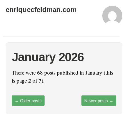
enriquecfeldman.com
January 2026
There were 68 posts published in January (this
2
7
is page
of
).
←
Older posts
Newer posts
→