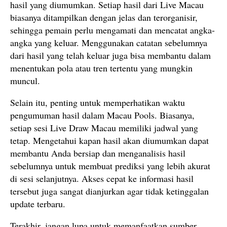
hasil yang diumumkan. Setiap hasil dari Live Macau
biasanya ditampilkan dengan jelas dan terorganisir,
sehingga pemain perlu mengamati dan mencatat angka-
angka yang keluar. Menggunakan catatan sebelumnya
dari hasil yang telah keluar juga bisa membantu dalam
menentukan pola atau tren tertentu yang mungkin
muncul.
Selain itu, penting untuk memperhatikan waktu
pengumuman hasil dalam Macau Pools. Biasanya,
setiap sesi Live Draw Macau memiliki jadwal yang
tetap. Mengetahui kapan hasil akan diumumkan dapat
membantu Anda bersiap dan menganalisis hasil
sebelumnya untuk membuat prediksi yang lebih akurat
di sesi selanjutnya. Akses cepat ke informasi hasil
tersebut juga sangat dianjurkan agar tidak ketinggalan
update terbaru.
Terakhir, jangan lupa untuk memanfaatkan sumber