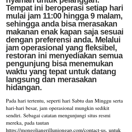
nyaman untuk pelanggan.
Tempat ini beroperasi setiap hari
mulai jam 11:00 hingga 9 malam,
sehingga anda bisa merasakan
makanan enak kapan saja sesuai
dengan preferensi anda. Melalui
jam operasional yang fleksibel,
restoran ini menyediakan semua
pengunjung bisa menemukan
waktu yang tepat untuk datang
langsung dan merasakan
hidangan.
Pada hari tertentu, seperti hari Sabtu dan Minggu serta
hari-hari besar, jam operasional mungkin sedikit
sendiri. Sebagai catatan mengunjungi situs resmi
mereka, pada tautan
https://mongoliangrilluniongap.com/contact-us, untuk