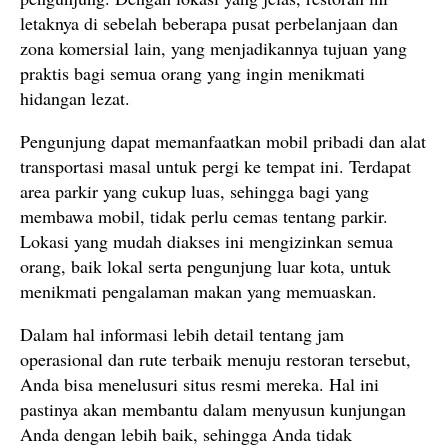
letaknya di sebelah beberapa pusat perbelanjaan dan
zona komersial lain, yang menjadikannya tujuan yang
praktis bagi semua orang yang ingin menikmati
hidangan lezat.
Pengunjung dapat memanfaatkan mobil pribadi dan alat
transportasi masal untuk pergi ke tempat ini. Terdapat
area parkir yang cukup luas, sehingga bagi yang
membawa mobil, tidak perlu cemas tentang parkir.
Lokasi yang mudah diakses ini mengizinkan semua
orang, baik lokal serta pengunjung luar kota, untuk
menikmati pengalaman makan yang memuaskan.
Dalam hal informasi lebih detail tentang jam
operasional dan rute terbaik menuju restoran tersebut,
Anda bisa menelusuri situs resmi mereka. Hal ini
pastinya akan membantu dalam menyusun kunjungan
Anda dengan lebih baik, sehingga Anda tidak