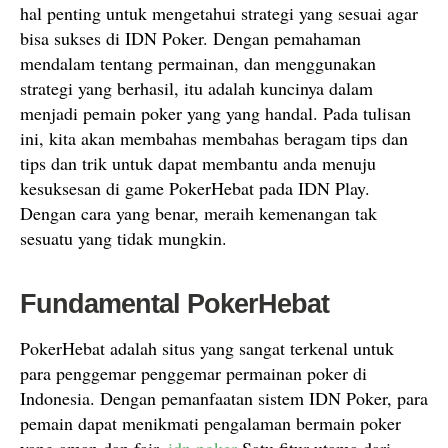
hal penting untuk mengetahui strategi yang sesuai agar
bisa sukses di IDN Poker. Dengan pemahaman
mendalam tentang permainan, dan menggunakan
strategi yang berhasil, itu adalah kuncinya dalam
menjadi pemain poker yang yang handal. Pada tulisan
ini, kita akan membahas membahas beragam tips dan
tips dan trik untuk dapat membantu anda menuju
kesuksesan di game PokerHebat pada IDN Play.
Dengan cara yang benar, meraih kemenangan tak
sesuatu yang tidak mungkin.
Fundamental PokerHebat
PokerHebat adalah situs yang sangat terkenal untuk
para penggemar penggemar permainan poker di
Indonesia. Dengan pemanfaatan sistem IDN Poker, para
pemain dapat menikmati pengalaman bermain poker