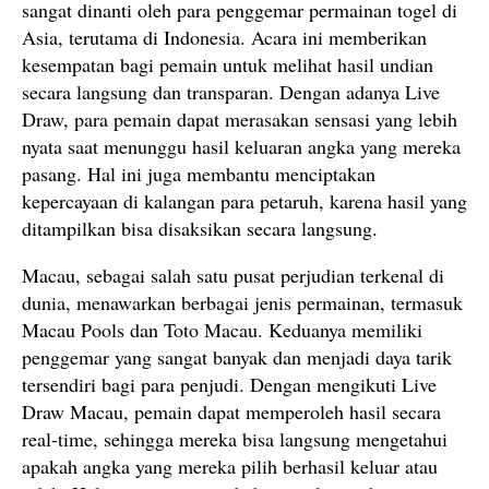
sangat dinanti oleh para penggemar permainan togel di
Asia, terutama di Indonesia. Acara ini memberikan
kesempatan bagi pemain untuk melihat hasil undian
secara langsung dan transparan. Dengan adanya Live
Draw, para pemain dapat merasakan sensasi yang lebih
nyata saat menunggu hasil keluaran angka yang mereka
pasang. Hal ini juga membantu menciptakan
kepercayaan di kalangan para petaruh, karena hasil yang
ditampilkan bisa disaksikan secara langsung.
Macau, sebagai salah satu pusat perjudian terkenal di
dunia, menawarkan berbagai jenis permainan, termasuk
Macau Pools dan Toto Macau. Keduanya memiliki
penggemar yang sangat banyak dan menjadi daya tarik
tersendiri bagi para penjudi. Dengan mengikuti Live
Draw Macau, pemain dapat memperoleh hasil secara
real-time, sehingga mereka bisa langsung mengetahui
apakah angka yang mereka pilih berhasil keluar atau