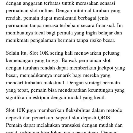
dengan anggaran terbatas untuk merasakan sensasi
permainan slot online. Dengan minimal taruhan yang
rendah, pemain dapat menikmati berbagai jenis
permainan tanpa merasa terbebani secara finansial. Ini
membuatnya ideal bagi pemula yang ingin belajar dan
menikmati pengalaman bermain tanpa risiko besar.
Selain itu, Slot 10K sering kali menawarkan peluang
kemenangan yang tinggi. Banyak permainan slot
dengan taruhan rendah dapat memberikan jackpot yang
besar, menjadikannya menarik bagi mereka yang
mencari imbalan maksimal. Dengan strategi bermain
yang tepat, pemain bisa mendapatkan keuntungan yang
signifikan meskipun dengan modal yang kecil.
Slot 10K juga memberikan fleksibilitas dalam metode
deposit dan penarikan, seperti slot deposit QRIS.
Pemain dapat melakukan transaksi dengan mudah dan
cepat, sehingga bisa fokus pada permainan. Dengan