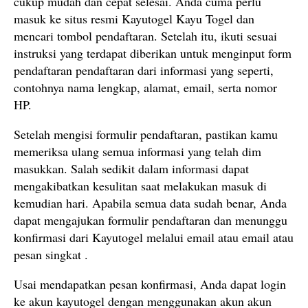
cukup mudah dan cepat selesai. Anda cuma perlu
masuk ke situs resmi Kayutogel Kayu Togel dan
mencari tombol pendaftaran. Setelah itu, ikuti sesuai
instruksi yang terdapat diberikan untuk menginput form
pendaftaran pendaftaran dari informasi yang seperti,
contohnya nama lengkap, alamat, email, serta nomor
HP.
Setelah mengisi formulir pendaftaran, pastikan kamu
memeriksa ulang semua informasi yang telah dim
masukkan. Salah sedikit dalam informasi dapat
mengakibatkan kesulitan saat melakukan masuk di
kemudian hari. Apabila semua data sudah benar, Anda
dapat mengajukan formulir pendaftaran dan menunggu
konfirmasi dari Kayutogel melalui email atau email atau
pesan singkat .
Usai mendapatkan pesan konfirmasi, Anda dapat login
ke akun kayutogel dengan menggunakan akun akun