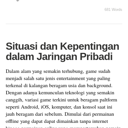
681 Words
Situasi dan Kepentingan
dalam Jaringan Pribadi
Dalam alam yang semakin terhubung, game sudah
menjadi salah satu jenis entertainment yang paling
terkenal di kalangan beragam usia dan background.
Dengan adanya kemunculan teknologi yang semakin
canggih, variasi game terkini untuk beragam paltform
seperti Android, iOS, komputer, dan konsol saat ini
jauh beragam dari sebelum. Dimulai dari permainan
offline yang dapat dapat dimainkan tanpa internet