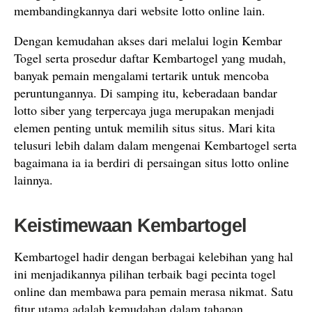
membandingkannya dari website lotto online lain.
Dengan kemudahan akses dari melalui login Kembar
Togel serta prosedur daftar Kembartogel yang mudah,
banyak pemain mengalami tertarik untuk mencoba
peruntungannya. Di samping itu, keberadaan bandar
lotto siber yang terpercaya juga merupakan menjadi
elemen penting untuk memilih situs situs. Mari kita
telusuri lebih dalam dalam mengenai Kembartogel serta
bagaimana ia ia berdiri di persaingan situs lotto online
lainnya.
Keistimewaan Kembartogel
Kembartogel hadir dengan berbagai kelebihan yang hal
ini menjadikannya pilihan terbaik bagi pecinta togel
online dan membawa para pemain merasa nikmat. Satu
fitur utama adalah kemudahan dalam tahapan