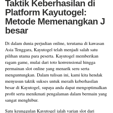
Taktik Keberhasilan di
Platform Kayutogel:
Metode Memenangkan J
besar
Di dalam dunia perjudian online, terutama di kawasan
Asia Tenggara, Kayutogel telah menjadi salah satu
pilihan utama para peserta. Kayutogel memberikan
ragam game, mulai dari toto konvensional hingga
permainan slot online yang menarik seru serta
menguntungkan. Dalam tulisan ini, kami kita hendak
menyusun taktik sukses untuk meraih keberhasilan
besar di Kayutogel, supaya anda dapat mengoptimalkan
profit serta menikmati pengalaman dalam bermain yang
sangat menghibur.
Satu keunggulan Kayutogel ialah varian slot dari