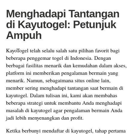
Menghadapi Tantangan
di Kayutogel: Petunjuk
Ampuh
KayoTogel telah selalu salah satu pilihan favorit bagi
beberapa penggemar togel di Indonesia. Dengan
berbagai fasilitas menarik dan kemudahan dalam akses,
platform ini memberikan pengalaman bermain yang
menarik. Namun, sebagaimana situs online lain,
member sering menghadapi tantangan saat bermain di
kayutogel. Dalam tulisan ini, kami akan membahas
beberapa strategi untuk membantu Anda menghadapi
masalah di kayutogel agar pengalaman bermain Anda
jadi lebih menyenangkan dan profit.
Ketika berbunyi mendaftar di kayutogel, tahap pertama