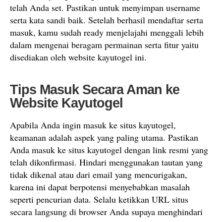
telah Anda set. Pastikan untuk menyimpan username
serta kata sandi baik. Setelah berhasil mendaftar serta
masuk, kamu sudah ready menjelajahi menggali lebih
dalam mengenai beragam permainan serta fitur yaitu
disediakan oleh website kayutogel ini.
Tips Masuk Secara Aman ke
Website Kayutogel
Apabila Anda ingin masuk ke situs kayutogel,
keamanan adalah aspek yang paling utama. Pastikan
Anda masuk ke situs kayutogel dengan link resmi yang
telah dikonfirmasi. Hindari menggunakan tautan yang
tidak dikenal atau dari email yang mencurigakan,
karena ini dapat berpotensi menyebabkan masalah
seperti pencurian data. Selalu ketikkan URL situs
secara langsung di browser Anda supaya menghindari