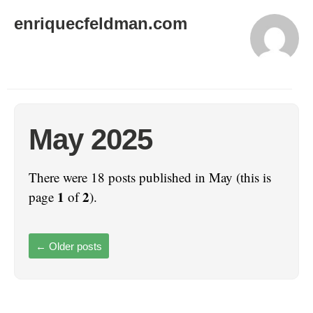
enriquecfeldman.com
May 2025
There were 18 posts published in May (this is
1
2
page
of
).
←
Older posts