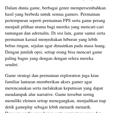
Dalam dunia game, berbagai genre mempersembahkan
hasil yang berbeda untuk semua gamers. Permainan
pertempuran seperti permainan FPS serta game perang
menjadi pilihan utama bagi mereka yang mencari-cari
tantangan dan adrenalin. Di sisi lain, game santai serta
permainan kasual menyediakan hiburan yang lebih
bebas ringan, sejalan agar dimainkan pada masa luang.
Dengan jumlah opsi, setiap orang bisa mencari game
paling bagus yang dengan dengan selera mereka
sendiri.
Game strategi dan permainan exploration juga kian
familiar lantaran memberikan akses gamer agar
merencanakan serta melakukan keputusan yang dapat
mendampak alur narrative. Game tersebut sering
memiliki elemen setiap menegangkan, menjadikan tiap
detik gameplay sebagai lebih menarik menarik.