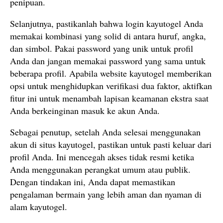
penipuan.
Selanjutnya, pastikanlah bahwa login kayutogel Anda
memakai kombinasi yang solid di antara huruf, angka,
dan simbol. Pakai password yang unik untuk profil
Anda dan jangan memakai password yang sama untuk
beberapa profil. Apabila website kayutogel memberikan
opsi untuk menghidupkan verifikasi dua faktor, aktifkan
fitur ini untuk menambah lapisan keamanan ekstra saat
Anda berkeinginan masuk ke akun Anda.
Sebagai penutup, setelah Anda selesai menggunakan
akun di situs kayutogel, pastikan untuk pasti keluar dari
profil Anda. Ini mencegah akses tidak resmi ketika
Anda menggunakan perangkat umum atau publik.
Dengan tindakan ini, Anda dapat memastikan
pengalaman bermain yang lebih aman dan nyaman di
alam kayutogel.