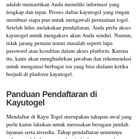
adalah memastikan Anda memiliki informasi yang
lengkap dan tepat. Proses daftar kayutogel yang ringan
membuat siapa pun untuk mengawali permainan togel.
Setelah lulus melakukan pendaftaran, Anda perlu akses
kayutogel untuk mengakses akun Anda sendiri. Namun,
tidak jarang pemain temui masalah seperti lupa
password atau kesulitan dalam akses platform. Karena
itu, kami akan menghadirkan jawaban dan rekomendasi
untuk mengatasi berbagai isu yang bisa dialami ketika
berjudi di platform kayutogel.
Panduan Pendaftaran di
Kayutogel
Mendaftar di Kayu Togel merupakan tahapan awal yang
perlu kamu lakukan untuk merasakan beragam jumlah
layanan serta tersedia. Tahap pendaftaran umumnya