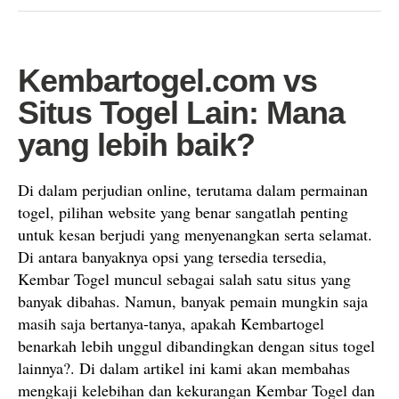
Kembartogel.com vs
Situs Togel Lain: Mana
yang lebih baik?
Di dalam perjudian online, terutama dalam permainan
togel, pilihan website yang benar sangatlah penting
untuk kesan berjudi yang menyenangkan serta selamat.
Di antara banyaknya opsi yang tersedia tersedia,
Kembar Togel muncul sebagai salah satu situs yang
banyak dibahas. Namun, banyak pemain mungkin saja
masih saja bertanya-tanya, apakah Kembartogel
benarkah lebih unggul dibandingkan dengan situs togel
lainnya?. Di dalam artikel ini kami akan membahas
mengkaji kelebihan dan kekurangan Kembar Togel dan