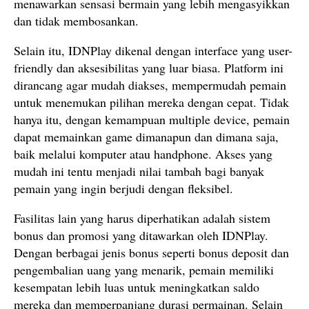
menawarkan sensasi bermain yang lebih mengasyikkan
dan tidak membosankan.
Selain itu, IDNPlay dikenal dengan interface yang user-
friendly dan aksesibilitas yang luar biasa. Platform ini
dirancang agar mudah diakses, mempermudah pemain
untuk menemukan pilihan mereka dengan cepat. Tidak
hanya itu, dengan kemampuan multiple device, pemain
dapat memainkan game dimanapun dan dimana saja,
baik melalui komputer atau handphone. Akses yang
mudah ini tentu menjadi nilai tambah bagi banyak
pemain yang ingin berjudi dengan fleksibel.
Fasilitas lain yang harus diperhatikan adalah sistem
bonus dan promosi yang ditawarkan oleh IDNPlay.
Dengan berbagai jenis bonus seperti bonus deposit dan
pengembalian uang yang menarik, pemain memiliki
kesempatan lebih luas untuk meningkatkan saldo
mereka dan memperpanjang durasi permainan. Selain