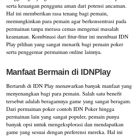
serta keuangan pengguna aman dari potensi ancaman.
Hal ini memberikan rasa tenang bagi pemain,
memungkinkan para pemain agar berkonsentrasi pada
permainan tanpa merasa cemas mengenai masalah
keamanan. Kombinasi dari fitur-fitur ini membuat IDN
Play pilihan yang sangat menarik bagi pemain poker
serta penggemar permainan online lainnya.
Manfaat Bermain di IDNPlay
Bertaruh di IDN Play menawarkan banyak manfaat yang
menyenangkan bagi para pemain. Salah satu benefit
tersebut adalah beragamnya game yang sangat beragam.
Dari permainan poker contoh IDN Poker hingga
permainan lain yang sangat populer, pemain punya
banyak opsi untuk mengeksplorasi dan mendapatkan
game yang sesuai dengan preferensi mereka. Hal ini