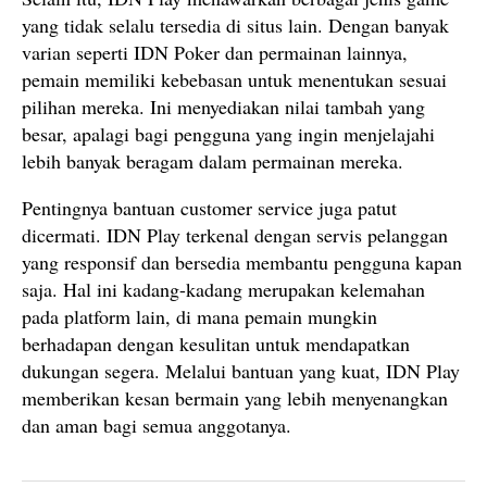
yang tidak selalu tersedia di situs lain. Dengan banyak
varian seperti IDN Poker dan permainan lainnya,
pemain memiliki kebebasan untuk menentukan sesuai
pilihan mereka. Ini menyediakan nilai tambah yang
besar, apalagi bagi pengguna yang ingin menjelajahi
lebih banyak beragam dalam permainan mereka.
Pentingnya bantuan customer service juga patut
dicermati. IDN Play terkenal dengan servis pelanggan
yang responsif dan bersedia membantu pengguna kapan
saja. Hal ini kadang-kadang merupakan kelemahan
pada platform lain, di mana pemain mungkin
berhadapan dengan kesulitan untuk mendapatkan
dukungan segera. Melalui bantuan yang kuat, IDN Play
memberikan kesan bermain yang lebih menyenangkan
dan aman bagi semua anggotanya.