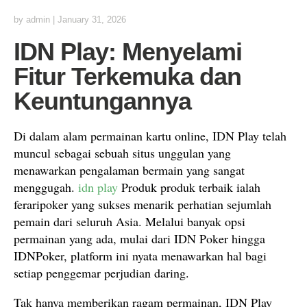
by
admin
|
January 31, 2026
IDN Play: Menyelami
Fitur Terkemuka dan
Keuntungannya
Di dalam alam permainan kartu online, IDN Play telah
muncul sebagai sebuah situs unggulan yang
menawarkan pengalaman bermain yang sangat
menggugah.
idn play
Produk produk terbaik ialah
feraripoker yang sukses menarik perhatian sejumlah
pemain dari seluruh Asia. Melalui banyak opsi
permainan yang ada, mulai dari IDN Poker hingga
IDNPoker, platform ini nyata menawarkan hal bagi
setiap penggemar perjudian daring.
Tak hanya memberikan ragam permainan, IDN Play