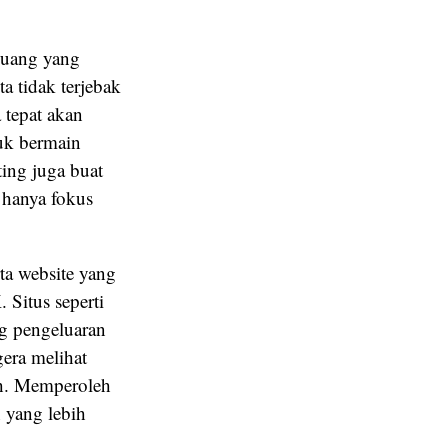
s uang yang
a tidak terjebak
 tepat akan
uk bermain
ing juga buat
 hanya fokus
ta website yang
Situs seperti
ng pengeluaran
era melihat
ih. Memperoleh
 yang lebih