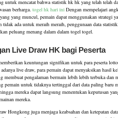
ing untuk mencatat bahwa statistik hk hk yang telah telah
asan berharga.
togel hk hari ini
Dengan mempelajari angk
ang yang muncul, pemain dapat menggunakan strategi ya
 tidak ada untuk meraih meraih, penggunaan data statistik s
kan peluang menang dalam dalam togel togel.
an Live Draw HK bagi Peserta
mberikan keuntungan signifikan untuk para peserta lott
adanya live draw, para pemain dapat menyaksikan hasil ke
ng membuat pengalaman bermain lebih lebih terbuka dan
 pemain untuk tidaknya tertinggal dari data paling baru 
hingga mereka dapat langsung menentukan keputusan yang
rmainan mereka.
e draw Hongkong juga menjaga keabsahan dan ketepatan data