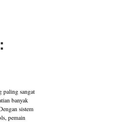
:
g paling sangat
atian banyak
 Dengan sistem
ols, pemain