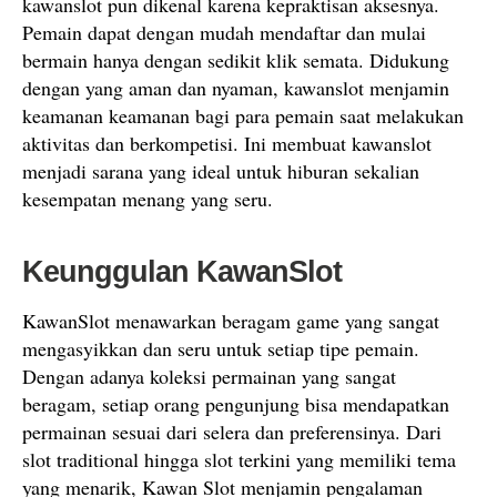
kawanslot pun dikenal karena kepraktisan aksesnya.
Pemain dapat dengan mudah mendaftar dan mulai
bermain hanya dengan sedikit klik semata. Didukung
dengan yang aman dan nyaman, kawanslot menjamin
keamanan keamanan bagi para pemain saat melakukan
aktivitas dan berkompetisi. Ini membuat kawanslot
menjadi sarana yang ideal untuk hiburan sekalian
kesempatan menang yang seru.
Keunggulan KawanSlot
KawanSlot menawarkan beragam game yang sangat
mengasyikkan dan seru untuk setiap tipe pemain.
Dengan adanya koleksi permainan yang sangat
beragam, setiap orang pengunjung bisa mendapatkan
permainan sesuai dari selera dan preferensinya. Dari
slot traditional hingga slot terkini yang memiliki tema
yang menarik, Kawan Slot menjamin pengalaman