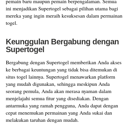
pemain baru maupun pemain berpengalaman. Semua
ini menjadikan Supertogel sebagai pilihan utama bagi
mereka yang ingin meraih kesuksesan dalam permainan
togel.
Keunggulan Bergabung dengan
Supertogel
Bergabung dengan Supertogel memberikan Anda akses
ke berbagai keuntungan yang tidak bisa ditemukan di
situs togel lainnya. Supertogel menawarkan platform
yang mudah digunakan, sehingga meskipun Anda
seorang pemula, Anda akan merasa nyaman dalam
menjelajahi semua fitur yang disediakan. Dengan
antarmuka yang ramah pengguna, Anda dapat dengan
cepat menemukan permainan yang Anda sukai dan
melakukan taruhan dengan mudah.