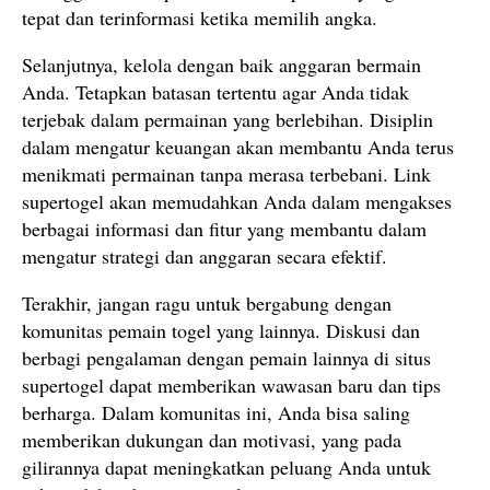
tepat dan terinformasi ketika memilih angka.
Selanjutnya, kelola dengan baik anggaran bermain
Anda. Tetapkan batasan tertentu agar Anda tidak
terjebak dalam permainan yang berlebihan. Disiplin
dalam mengatur keuangan akan membantu Anda terus
menikmati permainan tanpa merasa terbebani. Link
supertogel akan memudahkan Anda dalam mengakses
berbagai informasi dan fitur yang membantu dalam
mengatur strategi dan anggaran secara efektif.
Terakhir, jangan ragu untuk bergabung dengan
komunitas pemain togel yang lainnya. Diskusi dan
berbagi pengalaman dengan pemain lainnya di situs
supertogel dapat memberikan wawasan baru dan tips
berharga. Dalam komunitas ini, Anda bisa saling
memberikan dukungan dan motivasi, yang pada
gilirannya dapat meningkatkan peluang Anda untuk