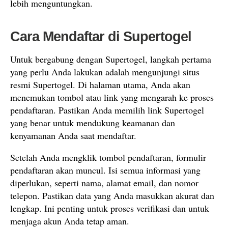
lebih menguntungkan.
Cara Mendaftar di Supertogel
Untuk bergabung dengan Supertogel, langkah pertama
yang perlu Anda lakukan adalah mengunjungi situs
resmi Supertogel. Di halaman utama, Anda akan
menemukan tombol atau link yang mengarah ke proses
pendaftaran. Pastikan Anda memilih link Supertogel
yang benar untuk mendukung keamanan dan
kenyamanan Anda saat mendaftar.
Setelah Anda mengklik tombol pendaftaran, formulir
pendaftaran akan muncul. Isi semua informasi yang
diperlukan, seperti nama, alamat email, dan nomor
telepon. Pastikan data yang Anda masukkan akurat dan
lengkap. Ini penting untuk proses verifikasi dan untuk
menjaga akun Anda tetap aman.