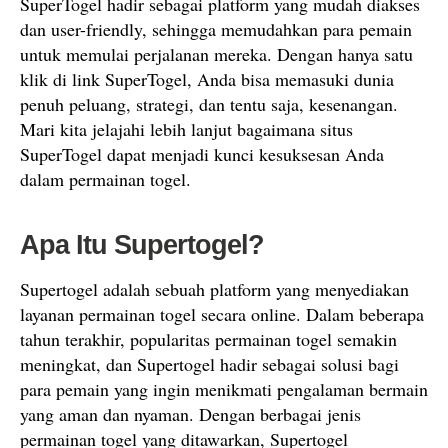
SuperTogel hadir sebagai platform yang mudah diakses
dan user-friendly, sehingga memudahkan para pemain
untuk memulai perjalanan mereka. Dengan hanya satu
klik di link SuperTogel, Anda bisa memasuki dunia
penuh peluang, strategi, dan tentu saja, kesenangan.
Mari kita jelajahi lebih lanjut bagaimana situs
SuperTogel dapat menjadi kunci kesuksesan Anda
dalam permainan togel.
Apa Itu Supertogel?
Supertogel adalah sebuah platform yang menyediakan
layanan permainan togel secara online. Dalam beberapa
tahun terakhir, popularitas permainan togel semakin
meningkat, dan Supertogel hadir sebagai solusi bagi
para pemain yang ingin menikmati pengalaman bermain
yang aman dan nyaman. Dengan berbagai jenis
permainan togel yang ditawarkan, Supertogel