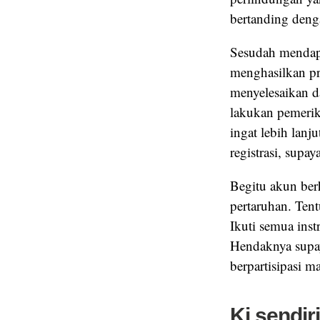
bertanding deng
Sesudah mendapa
menghasilkan pr
menyelesaikan da
lakukan pemeriks
ingat lebih lan
registrasi, supa
Begitu akun ber
pertaruhan. Tent
Ikuti semua inst
Hendaknya supay
berpartisipasi 
Ki sendir