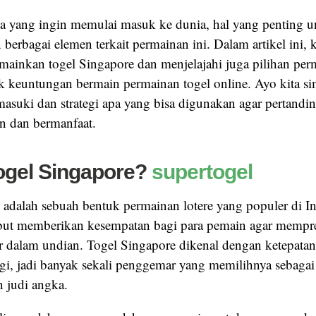
a yang ingin memulai masuk ke dunia, hal yang penting
berbagai elemen terkait permainan ini. Dalam artikel ini, 
emainkan togel Singapore dan menjelajahi juga pilihan per
uk keuntungan bermain permainan togel online. Ayo kita s
asuki dan strategi apa yang bisa digunakan agar pertandi
n dan bermanfaat.
Togel Singapore?
supertogel
 adalah sebuah bentuk permainan lotere yang populer di I
but memberikan kesempatan bagi para pemain agar mempr
r dalam undian. Togel Singapore dikenal dengan ketepata
ggi, jadi banyak sekali penggemar yang memilihnya sebagai
 judi angka.