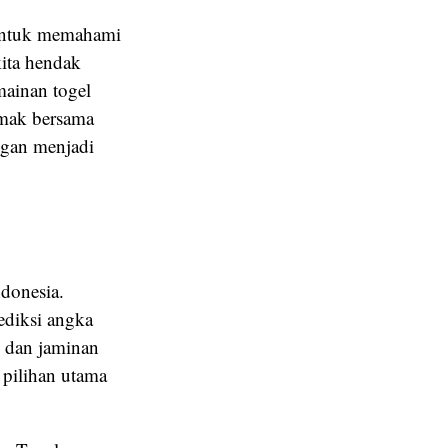
 untuk memahami
kita hendak
mainan togel
imak bersama
ngan menjadi
ndonesia.
ediksi angka
n dan jaminan
 pilihan utama