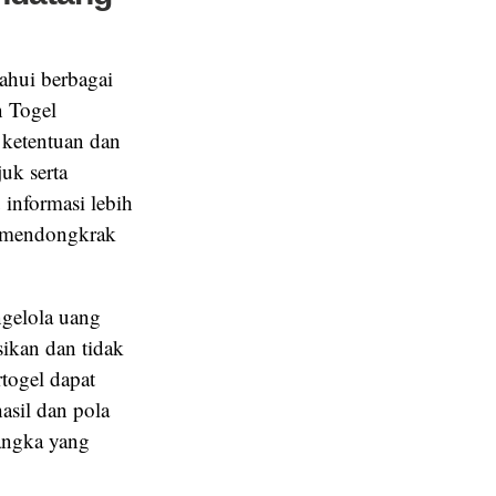
ahui berbagai
n Togel
 ketentuan dan
uk serta
informasi lebih
k mendongkrak
ngelola uang
sikan dan tidak
rtogel dapat
asil dan pola
angka yang