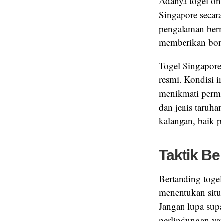
Adanya togel o
Singapore secar
pengalaman berm
memberikan bon
Togel Singapore
resmi. Kondisi 
menikmati perma
dan jenis taruh
kalangan, baik 
Taktik Be
Bertanding togel
menentukan situs
Jangan lupa sup
perlindungan yan