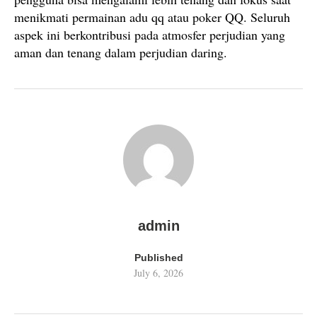
menikmati permainan adu qq atau poker QQ. Seluruh
aspek ini berkontribusi pada atmosfer perjudian yang
aman dan tenang dalam perjudian daring.
admin
Published
July 6, 2026