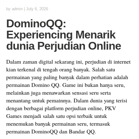
by
admin
|
July 6, 2026
DominoQQ:
Experiencing Menarik
dunia Perjudian Online
Dalam zaman digital sekarang ini, perjudian di internet
kian terkenal di tengah orang banyak. Salah satu
permainan yang paling banyak dalam perhatian adalah
permainan Domino QQ. Game ini bukan hanya seru,
melainkan juga menawarkan sensasi seru serta
menantang untuk pemainnya. Dalam dunia yang terisi
dengan berbagai platform perjudian online, PKV
Games menjadi salah satu opsi terbaik untuk
menemukan banyak permainan seru, termasuk
permainan DominoQQ dan Bandar QQ.