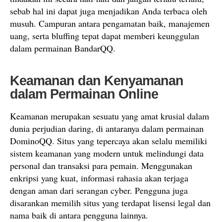
sebab hal ini dapat juga menjadikan Anda terbaca oleh
musuh. Campuran antara pengamatan baik, manajemen
uang, serta bluffing tepat dapat memberi keunggulan
dalam permainan BandarQQ.
Keamanan dan Kenyamanan
dalam Permainan Online
Keamanan merupakan sesuatu yang amat krusial dalam
dunia perjudian daring, di antaranya dalam permainan
DominoQQ. Situs yang tepercaya akan selalu memiliki
sistem keamanan yang modern untuk melindungi data
personal dan transaksi para pemain. Menggunakan
enkripsi yang kuat, informasi rahasia akan terjaga
dengan aman dari serangan cyber. Pengguna juga
disarankan memilih situs yang terdapat lisensi legal dan
nama baik di antara pengguna lainnya.