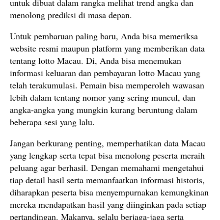
untuk dibuat dalam rangka melihat trend angka dan
menolong prediksi di masa depan.
Untuk pembaruan paling baru, Anda bisa memeriksa
website resmi maupun platform yang memberikan data
tentang lotto Macau. Di, Anda bisa menemukan
informasi keluaran dan pembayaran lotto Macau yang
telah terakumulasi. Pemain bisa memperoleh wawasan
lebih dalam tentang nomor yang sering muncul, dan
angka-angka yang mungkin kurang beruntung dalam
beberapa sesi yang lalu.
Jangan berkurang penting, memperhatikan data Macau
yang lengkap serta tepat bisa menolong peserta meraih
peluang agar berhasil. Dengan memahami mengetahui
tiap detail hasil serta memanfaatkan informasi historis,
diharapkan peserta bisa menyempurnakan kemungkinan
mereka mendapatkan hasil yang diinginkan pada setiap
pertandingan. Makanya, selalu berjaga-jaga serta