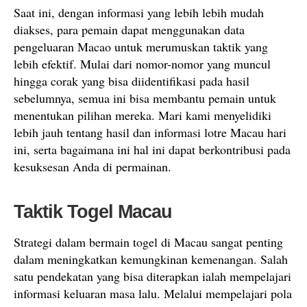
Saat ini, dengan informasi yang lebih lebih mudah
diakses, para pemain dapat menggunakan data
pengeluaran Macao untuk merumuskan taktik yang
lebih efektif. Mulai dari nomor-nomor yang muncul
hingga corak yang bisa diidentifikasi pada hasil
sebelumnya, semua ini bisa membantu pemain untuk
menentukan pilihan mereka. Mari kami menyelidiki
lebih jauh tentang hasil dan informasi lotre Macau hari
ini, serta bagaimana ini hal ini dapat berkontribusi pada
kesuksesan Anda di permainan.
Taktik Togel Macau
Strategi dalam bermain togel di Macau sangat penting
dalam meningkatkan kemungkinan kemenangan. Salah
satu pendekatan yang bisa diterapkan ialah mempelajari
informasi keluaran masa lalu. Melalui mempelajari pola