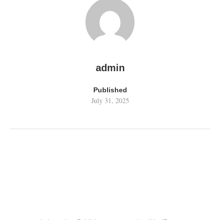
admin
Published
July 31, 2025