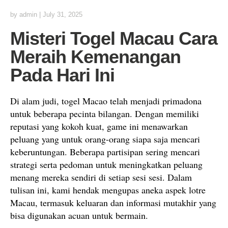
by
admin
|
July 31, 2025
Misteri Togel Macau Cara
Meraih Kemenangan
Pada Hari Ini
Di alam judi, togel Macao telah menjadi primadona
untuk beberapa pecinta bilangan. Dengan memiliki
reputasi yang kokoh kuat, game ini menawarkan
peluang yang untuk orang-orang siapa saja mencari
keberuntungan. Beberapa partisipan sering mencari
strategi serta pedoman untuk meningkatkan peluang
menang mereka sendiri di setiap sesi sesi. Dalam
tulisan ini, kami hendak mengupas aneka aspek lotre
Macau, termasuk keluaran dan informasi mutakhir yang
bisa digunakan acuan untuk bermain.