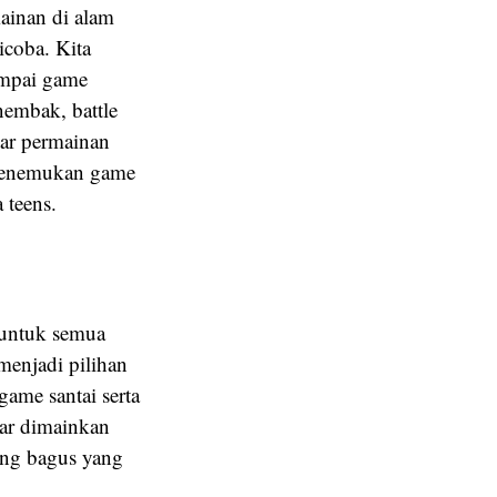
mainan di alam
icoba. Kita
ampai game
embak, battle
tar permainan
 menemukan game
 teens.
 untuk semua
menjadi pilihan
game santai serta
gar dimainkan
ing bagus yang