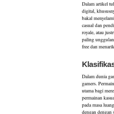
Dalam artikel tu
digital, khusus
bakal menyelami
casual dan pend
royale, atau jus
paling unggulan
free dan menari
Klasifika
Dalam dunia ga
gamers. Permain
utama bagi merek
permainan kasua
pada masa luang
dengan dengan s