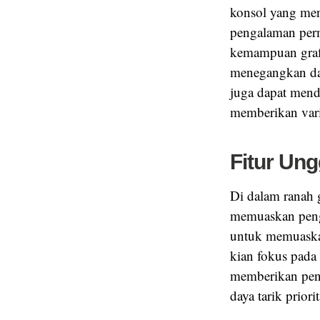
konsol yang me
pengalaman perm
kemampuan grafi
menegangkan dal
juga dapat mend
memberikan vari
Fitur Un
Di dalam ranah 
memuaskan peng
untuk memuaska
kian fokus pada
memberikan pen
daya tarik prio