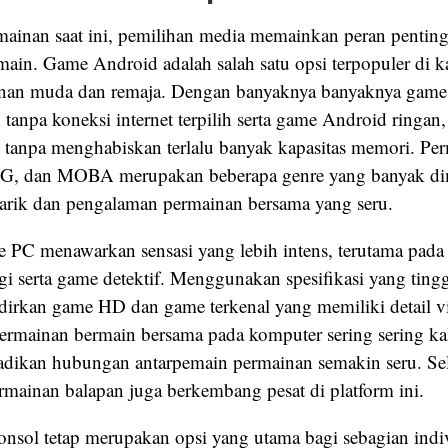
ainan saat ini, pemilihan media memainkan peran penting
ain. Game Android adalah salah satu opsi terpopuler di k
inan muda dan remaja. Dengan banyaknya banyaknya game
tanpa koneksi internet terpilih serta game Android ringan,
tanpa menghabiskan terlalu banyak kapasitas memori. Pe
G, dan MOBA merupakan beberapa genre yang banyak dimi
arik dan pengalaman permainan bersama yang seru.
me PC menawarkan sensasi yang lebih intens, terutama pada 
egi serta game detektif. Menggunakan spesifikasi yang tin
rkan game HD dan game terkenal yang memiliki detail vi
rmainan bermain bersama pada komputer sering sering kal
dikan hubungan antarpemain permainan semakin seru. Sel
ermainan balapan juga berkembang pesat di platform ini.
konsol tetap merupakan opsi yang utama bagi sebagian ind