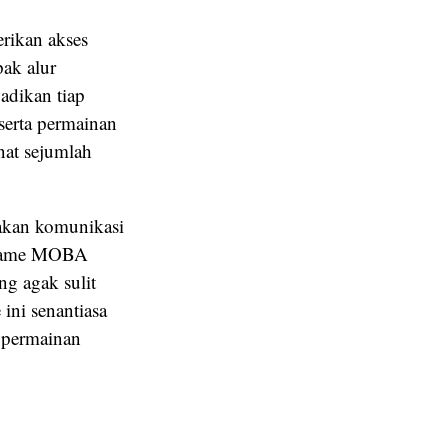
erikan akses
ak alur
adikan tiap
serta permainan
nat sejumlah
akan komunikasi
. Game MOBA
g agak sulit
ini senantiasa
 permainan