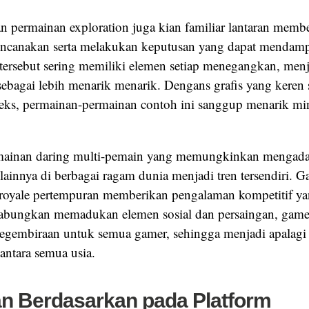
an permainan exploration juga kian familiar lantaran memb
ncanakan serta melakukan keputusan yang dapat mendamp
 tersebut sering memiliki elemen setiap menegangkan, menj
sebagai lebih menarik menarik. Dengans grafis yang keren 
ks, permainan-permainan contoh ini sanggup menarik mi
rmainan daring multi-pemain yang memungkinkan mengad
lainnya di berbagai ragam dunia menjadi tren tersendiri
 royale pertempuran memberikan pengalaman kompetitif yan
abungkan memadukan elemen sosial dan persaingan, game 
gembiraan untuk semua gamer, sehingga menjadi apalagi
 antara semua usia.
n Berdasarkan pada Platform