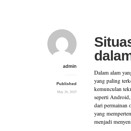
Situa
dalam
admin
Dalam alam yang
yang paling ter
Published
kemunculan tekn
May 26, 2025
seperti Android,
dari permainan o
yang mempertem
menjadi menyen