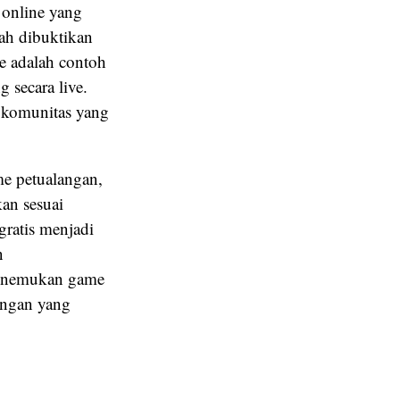
 online yang
lah dibuktikan
e adalah contoh
 secara live.
 komunitas yang
me petualangan,
an sesuai
ratis menjadi
n
menemukan game
angan yang