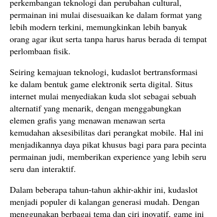
perkembangan teknologi dan perubahan cultural,
permainan ini mulai disesuaikan ke dalam format yang
lebih modern terkini, memungkinkan lebih banyak
orang agar ikut serta tanpa harus harus berada di tempat
perlombaan fisik.
Seiring kemajuan teknologi, kudaslot bertransformasi
ke dalam bentuk game elektronik serta digital. Situs
internet mulai menyediakan kuda slot sebagai sebuah
alternatif yang menarik, dengan menggabungkan
elemen grafis yang menawan menawan serta
kemudahan aksesibilitas dari perangkat mobile. Hal ini
menjadikannya daya pikat khusus bagi para para pecinta
permainan judi, memberikan experience yang lebih seru
seru dan interaktif.
Dalam beberapa tahun-tahun akhir-akhir ini, kudaslot
menjadi populer di kalangan generasi mudah. Dengan
menggunakan berbagai tema dan ciri inovatif, game ini