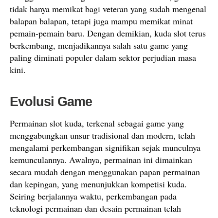
tidak hanya memikat bagi veteran yang sudah mengenal
balapan balapan, tetapi juga mampu memikat minat
pemain-pemain baru. Dengan demikian, kuda slot terus
berkembang, menjadikannya salah satu game yang
paling diminati populer dalam sektor perjudian masa
kini.
Evolusi Game
Permainan slot kuda, terkenal sebagai game yang
menggabungkan unsur tradisional dan modern, telah
mengalami perkembangan signifikan sejak munculnya
kemunculannya. Awalnya, permainan ini dimainkan
secara mudah dengan menggunakan papan permainan
dan kepingan, yang menunjukkan kompetisi kuda.
Seiring berjalannya waktu, perkembangan pada
teknologi permainan dan desain permainan telah