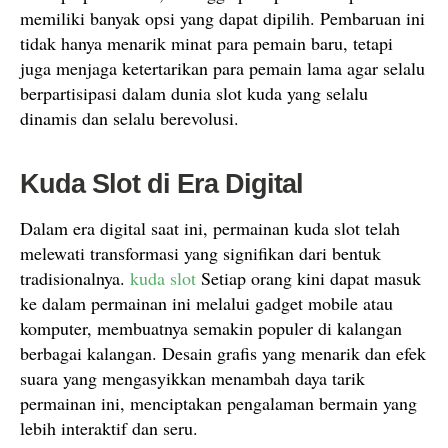
memiliki banyak opsi yang dapat dipilih. Pembaruan ini
tidak hanya menarik minat para pemain baru, tetapi
juga menjaga ketertarikan para pemain lama agar selalu
berpartisipasi dalam dunia slot kuda yang selalu
dinamis dan selalu berevolusi.
Kuda Slot di Era Digital
Dalam era digital saat ini, permainan kuda slot telah
melewati transformasi yang signifikan dari bentuk
tradisionalnya.
kuda slot
Setiap orang kini dapat masuk
ke dalam permainan ini melalui gadget mobile atau
komputer, membuatnya semakin populer di kalangan
berbagai kalangan. Desain grafis yang menarik dan efek
suara yang mengasyikkan menambah daya tarik
permainan ini, menciptakan pengalaman bermain yang
lebih interaktif dan seru.