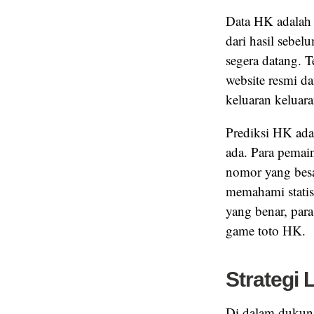
Data HK adalah 
dari hasil sebe
segera datang. 
website resmi d
keluaran keluara
Prediksi HK ada
ada. Para pemai
nomor yang besa
memahami statis
yang benar, pa
game toto HK.
Strategi 
Di dalam dukung