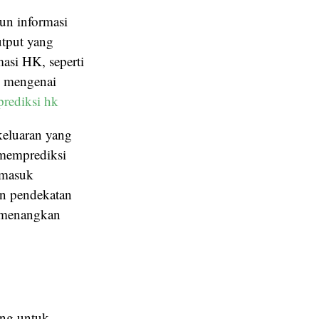
un informasi
utput yang
asi HK, seperti
p mengenai
prediksi hk
keluaran yang
 memprediksi
rmasuk
an pendekatan
emenangkan
ing untuk