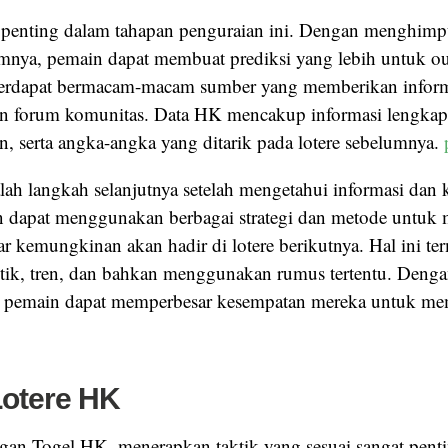
penting dalam tahapan penguraian ini. Dengan menghimp
lumnya, pemain dapat membuat prediksi yang lebih untuk o
Terdapat bermacam-macam sumber yang memberikan inform
an forum komunitas. Data HK mencakup informasi lengka
n, serta angka-angka yang ditarik pada lotere sebelumnya.
lah langkah selanjutnya setelah mengetahui informasi dan 
n dapat menggunakan berbagai strategi dan metode untuk
r kemungkinan akan hadir di lotere berikutnya. Hal ini te
tik, tren, dan bahkan menggunakan rumus tertentu. Deng
ra pemain dapat memperbesar kesempatan mereka untuk m
Lotere HK
an Togel HK, menerapkan taktik yang sesuai sangat pent