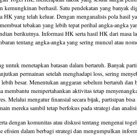
 kemungkinan berhasil. Satu pendekatan yang banyak dig
a HK yang telah keluar. Dengan menganalisis pola hasil ya
t membuat tebakan yang lebih tepat perihal angka-angka 
dian berikutnya. Informasi HK serta hasil HK dari masa la
aran tentang angka-angka yang sering muncul atau nomo
ing untuk menetapkan batasan dalam bertaruh. Banyak parti
anjutkan permainan setelah menghadapi loss, sering meny
 lebih besar. Menentukan anggaran sebelum bertaruh dan 
bisa membantu mempertahankan aktivitas tetap menyenangk
s. Melalui mengatur finansial secara bijak, partisipan bis
in mereka sambil tetap berfokus pada strategi dan analisi
serta dengan komunitas atau diskusi tentang mengenai tog
de efisien dalam berbagi strategi dan mengumpulkan inform