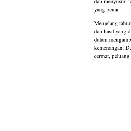
dan menyusun tak
yang benar.
Menjelang tahun
dan hasil yang 
dalam mengambi
kemenangan. De
cermat, peluang