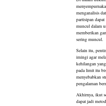
menyempurnakan
menganalisis dat
partisipan dapa
muncul dalam un
memberikan gamb
sering muncul.
Selain itu, pent
imingi agar mel
kehilangan yang
pada limit itu 
menyebabkan stre
pengalaman berma
Akhirnya, ikut 
dapat jadi meto