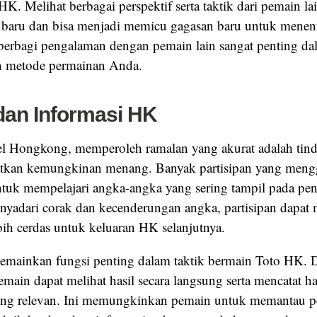
 HK. Melihat berbagai perspektif serta taktik dari pemain l
 baru dan bisa menjadi memicu gagasan baru untuk menen
berbagi pengalaman dengan pemain lain sangat penting da
 metode permainan Anda.
dan Informasi HK
l Hongkong, memperoleh ramalan yang akurat adalah tind
tkan kemungkinan menang. Banyak partisipan yang men
tuk mempelajari angka-angka yang sering tampil pada pe
nyadari corak dan kecenderungan angka, partisipan dapat
bih cerdas untuk keluaran HK selanjutnya.
emainkan fungsi penting dalam taktik bermain Toto HK. 
main dapat melihat hasil secara langsung serta mencatat 
ang relevan. Ini memungkinkan pemain untuk memantau p