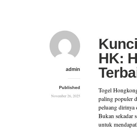
Kunci
HK: H
Terba
admin
Published
Togel Hongkong 
November 26, 2025
paling populer 
peluang dirinya
Bukan sekadar se
untuk mendapatk