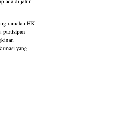
p ada di jalur
tang ramalan HK
 partisipan
gkinan
ormasi yang