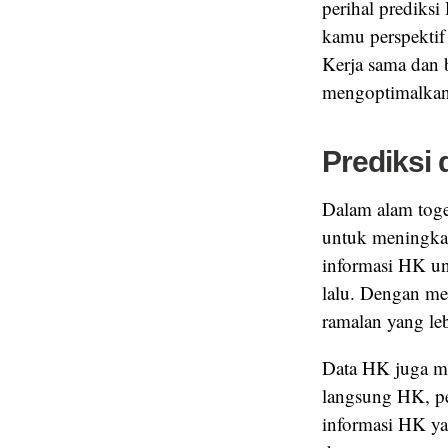
perihal prediksi
kamu perspektif
Kerja sama dan 
mengoptimalkan
Prediksi 
Dalam alam toge
untuk meningka
informasi HK un
lalu. Dengan me
ramalan yang le
Data HK juga m
langsung HK, pe
informasi HK y