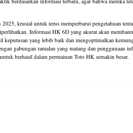
tik berdasarkan informasi terbaru, agar bahwa mereka teta
 2025, krusial untuk terus memperbarui pengetahuan ten
diperlihatkan. Informasi HK 6D yang akurat akan membantu
l keputusan yang lebih baik dan mengoptimalkan kemun
ngan gabungan ramalan yang matang dan penggunaan inf
 untuk berhasil dalam permainan Toto HK semakin besar.