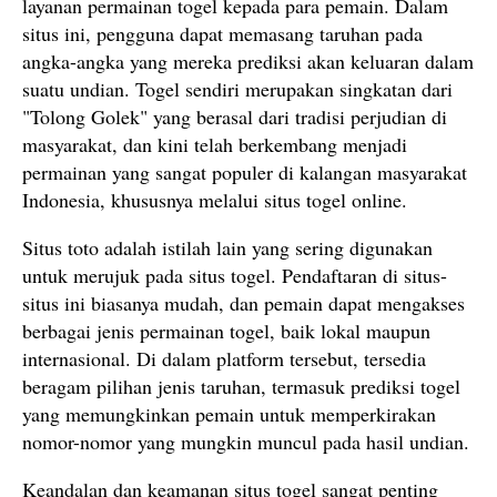
layanan permainan togel kepada para pemain. Dalam
situs ini, pengguna dapat memasang taruhan pada
angka-angka yang mereka prediksi akan keluaran dalam
suatu undian. Togel sendiri merupakan singkatan dari
"Tolong Golek" yang berasal dari tradisi perjudian di
masyarakat, dan kini telah berkembang menjadi
permainan yang sangat populer di kalangan masyarakat
Indonesia, khususnya melalui situs togel online.
Situs toto adalah istilah lain yang sering digunakan
untuk merujuk pada situs togel. Pendaftaran di situs-
situs ini biasanya mudah, dan pemain dapat mengakses
berbagai jenis permainan togel, baik lokal maupun
internasional. Di dalam platform tersebut, tersedia
beragam pilihan jenis taruhan, termasuk prediksi togel
yang memungkinkan pemain untuk memperkirakan
nomor-nomor yang mungkin muncul pada hasil undian.
Keandalan dan keamanan situs togel sangat penting