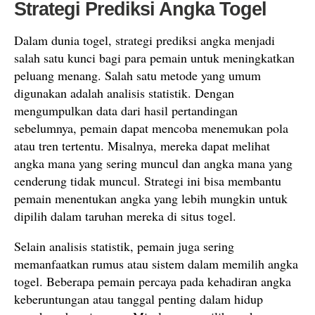
Strategi Prediksi Angka Togel
Dalam dunia togel, strategi prediksi angka menjadi
salah satu kunci bagi para pemain untuk meningkatkan
peluang menang. Salah satu metode yang umum
digunakan adalah analisis statistik. Dengan
mengumpulkan data dari hasil pertandingan
sebelumnya, pemain dapat mencoba menemukan pola
atau tren tertentu. Misalnya, mereka dapat melihat
angka mana yang sering muncul dan angka mana yang
cenderung tidak muncul. Strategi ini bisa membantu
pemain menentukan angka yang lebih mungkin untuk
dipilih dalam taruhan mereka di situs togel.
Selain analisis statistik, pemain juga sering
memanfaatkan rumus atau sistem dalam memilih angka
togel. Beberapa pemain percaya pada kehadiran angka
keberuntungan atau tanggal penting dalam hidup