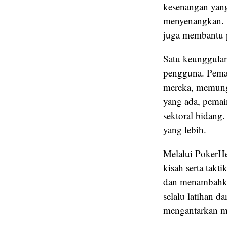
kesenangan yang 
menyenangkan. P
juga membantu p
Satu keunggulan
pengguna. Pemai
mereka, memungk
yang ada, pemai
sektoral bidang.
yang lebih.
Melalui PokerHe
kisah serta tak
dan menambahkan
selalu latihan d
mengantarkan me